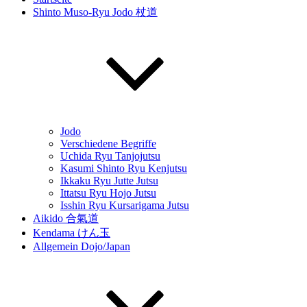
Shinto Muso-Ryu Jodo 杖道
Jodo
Verschiedene Begriffe
Uchida Ryu Tanjojutsu
Kasumi Shinto Ryu Kenjutsu
Ikkaku Ryu Jutte Jutsu
Ittatsu Ryu Hojo Jutsu
Isshin Ryu Kursarigama Jutsu
Aikido 合氣道
Kendama けん玉
Allgemein Dojo/Japan